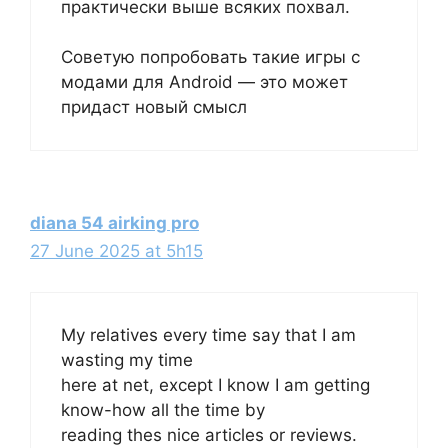
практически выше всяких похвал.
Советую попробовать такие игры с
модами для Android — это может
придаст новый смысл
diana 54 airking pro
27 June 2025 at 5h15
My relatives every time say that I am
wasting my time
here at net, except I know I am getting
know-how all the time by
reading thes nice articles or reviews.