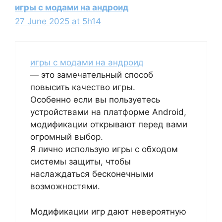
игры с модами на андроид
27 June 2025 at 5h14
игры с модами на андроид
— это замечательный способ
повысить качество игры.
Особенно если вы пользуетесь
устройствами на платформе Android,
модификации открывают перед вами
огромный выбор.
Я лично использую игры с обходом
системы защиты, чтобы
наслаждаться бесконечными
возможностями.
Модификации игр дают невероятную