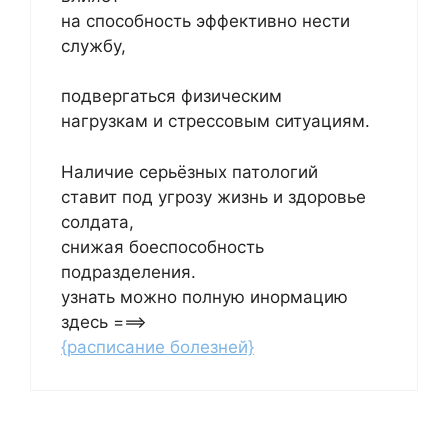
на способность эффективно нести
службу,
подвергаться физическим
нагрузкам и стрессовым ситуациям.
Наличие серьёзных патологий
ставит под угрозу жизнь и здоровье
солдата,
снижая боеспособность
подразделения.
узнать можно полную инормацию
здесь ===>
{расписание болезней}