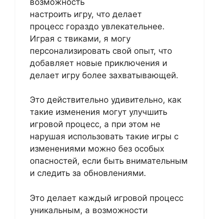
возможность
настроить игру, что делает
процесс гораздо увлекательнее.
Играя с твиками, я могу
персонализировать свой опыт, что
добавляет новые приключения и
делает игру более захватывающей.
Это действительно удивительно, как
такие изменения могут улучшить
игровой процесс, а при этом не
нарушая использовать такие игры с
изменениями можно без особых
опасностей, если быть внимательным
и следить за обновлениями.
Это делает каждый игровой процесс
уникальным, а возможности